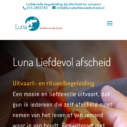
Liefdevolle begeleiding bij afscheid en uitvaart
015-2853183
info@lunaliefdevolafscheid.nl
Luna Liefdevol afscheid
Uitvaart- en ritueelbegeleiding
Een mooie en liefdevolle uitvaart, dat
gun ik iedereen die zelf afscheid moet
nemen van het leven of van iemand
waar je van houdt. Een uitvaart met